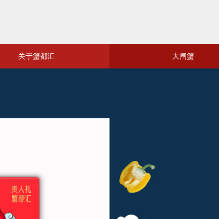
关于蟹都汇
大闸蟹