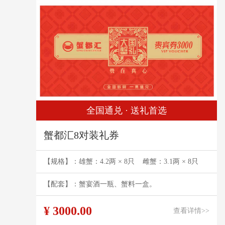
全国通兑 · 送礼首选
蟹都汇8对装礼券
【规格】：雄蟹：4.2两 × 8只 雌蟹：3.1两 × 8只
【配套】：蟹宴酒一瓶、蟹料一盒。
¥ 3000.00
查看详情>>