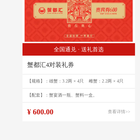
全国通兑 · 送礼首选
蟹都汇4对装礼券
【规格】：雄蟹：3.2两 × 4只 雌蟹：2.2两 × 4只
【配套】：蟹宴酒一瓶、蟹料一盒。
¥ 600.00
查看详情>>