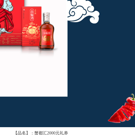
【品名】：蟹都汇2000元礼券