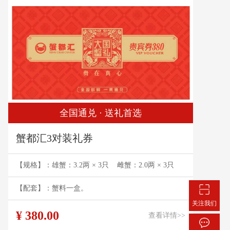
全国通兑 · 送礼首选
蟹都汇3对装礼券
【规格】：雄蟹：3.2两 × 3只 雌蟹：2.0两 × 3只
【配套】：蟹料一盒。
关注我们
¥ 380.00
查看详情>>