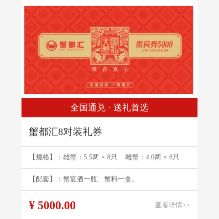
全国通兑 · 送礼首选
蟹都汇8对装礼券
【规格】：雄蟹：5.5两 × 8只 雌蟹：4.0两 × 8只
【配套】：蟹宴酒一瓶、蟹料一盒。
¥ 5000.00
查看详情>>