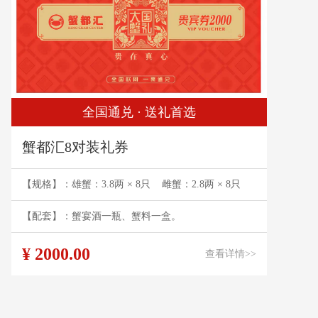
全国通兑 · 送礼首选
蟹都汇8对装礼券
【规格】：雄蟹：3.8两 × 8只 雌蟹：2.8两 × 8只
【配套】：蟹宴酒一瓶、蟹料一盒。
¥ 2000.00
查看详情>>