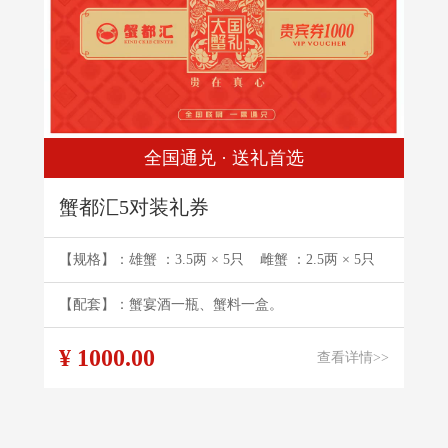
全国通兑 · 送礼首选
蟹都汇5对装礼券
【规格】：雄蟹 ：3.5两 × 5只 雌蟹 ：2.5两 × 5只
【配套】：蟹宴酒一瓶、蟹料一盒。
¥ 1000.00
查看详情>>