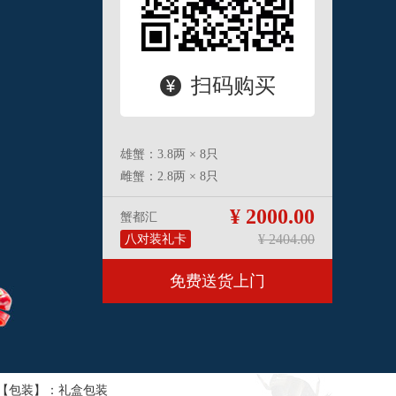
扫码购买
雄蟹：3.8两 × 8只
雌蟹：2.8两 × 8只
¥ 2000.00
蟹都汇
¥ 2404.00
八对装礼卡
免费送货上门
【包装】：礼盒包装